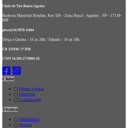
Clube de Tiro Bauru Agudos
Rodovia Marechal Rondon, Km 326 - Zona Rural - Agudos - SP - 17139-
899
phone
(14) 9970-11664
Terça e Quinta - 16 às 20h / Sábado - 10 às 18h
CR 331938 / 2ª RM
CNPJ 34.599.277/0001-02
Clube
▢
Quem Somos
▢
Diretoria
▢
Localização
Técnico
▢
Disciplinas
▢
Regras