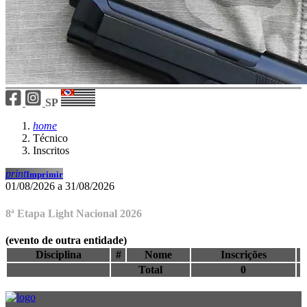
SP
home
Técnico
Inscritos
print
Imprimir
01/08/2026 a 31/08/2026
8ª Etapa Light Nacional 2026
(evento de outra entidade)
Disciplina
#
Nome
Inscrições
Total
0