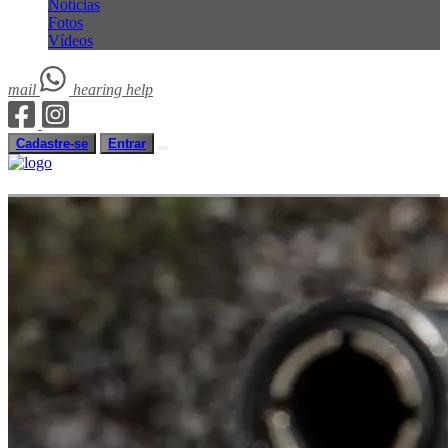
Notícias
Fotos
Vídeos
mail
hearing
help
Cadastre-se
Entrar