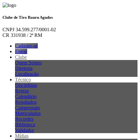
Clube de Tiro Bauru Agudos
CNPJ 34.599.277/0001-02
CR 331938 / 2ª RM
Cadastre-se
Entrar
Clube
Quem Somos
Diretoria
Localização
Técnico
Disciplinas
Regras
Calendário
Resultados
Campeonato
Matriculados
Recordes
Biblioteca
Validador
Mídias