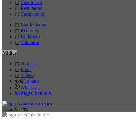
▢
Calendário
▢
Resultados
▢
Campeonato
▢
Matriculados
▢
Recordes
▢
Biblioteca
▢
Validador
Mídias
▢
Notícias
▢
Fotos
▢
Vídeos
mail
Contato
Whatsapp
hearing
Ouvidoria
versão 2026/05