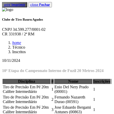
print
Imprimir
close
Fechar
Clube de Tiro Bauru Agudos
CNPJ 34.599.277/0001-02
CR 331938 / 2ª RM
home
Técnico
Inscritos
10/11/2024
10ª Etapa do Campeonato Interno de Fuzil 20 Metros 2024
Disciplina
#
Nome
Inscrições
Tiro de Precisão Em Pé 20m
Enio Del Nery Prado
1
1
Calibre Intermediário
(00001)
Tiro de Precisão Em Pé 20m
Fernando Nazareth
2
1
Calibre Intermediário
Durao (00591)
Tiro de Precisão Em Pé 20m
Jose Eduardo Bergami
3
1
Calibre Intermediário
Antunes (00863)