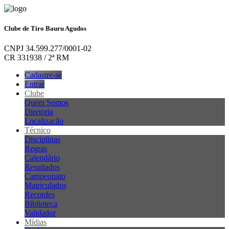
Clube de Tiro Bauru Agudos
CNPJ 34.599.277/0001-02
CR 331938 / 2ª RM
Cadastre-se
Entrar
Clube
Quem Somos
Diretoria
Localização
Técnico
Disciplinas
Regras
Calendário
Resultados
Campeonato
Matriculados
Recordes
Biblioteca
Validador
Mídias