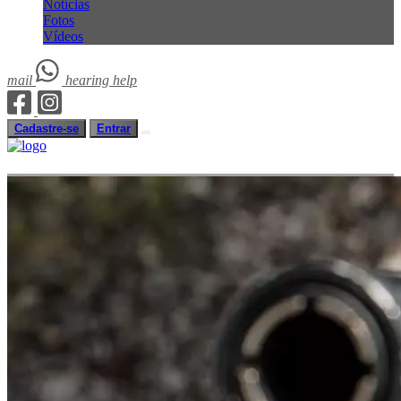
Notícias
Fotos
Vídeos
mail
hearing
help
Cadastre-se
Entrar