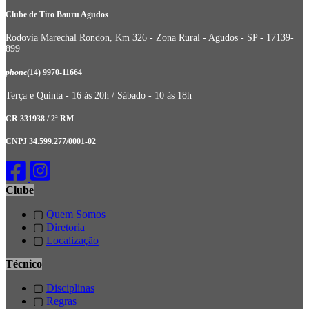
Clube de Tiro Bauru Agudos
Rodovia Marechal Rondon, Km 326 - Zona Rural - Agudos - SP - 17139-
899
phone
(14) 9970-11664
Terça e Quinta - 16 às 20h / Sábado - 10 às 18h
CR 331938 / 2ª RM
CNPJ 34.599.277/0001-02
Clube
▢
Quem Somos
▢
Diretoria
▢
Localização
Técnico
▢
Disciplinas
▢
Regras