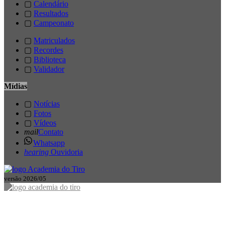
▢
Calendário
▢
Resultados
▢
Campeonato
▢
Matriculados
▢
Recordes
▢
Biblioteca
▢
Validador
Mídias
▢
Notícias
▢
Fotos
▢
Vídeos
mail
Contato
Whatsapp
hearing
Ouvidoria
versão 2026/05