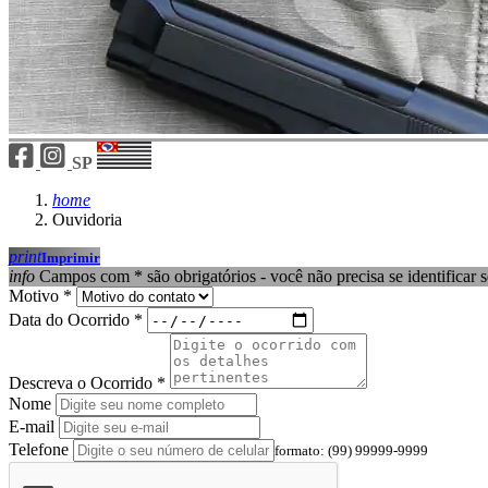
SP
home
Ouvidoria
print
Imprimir
info
Campos com * são obrigatórios - você não precisa se identificar s
Motivo *
Data do Ocorrido *
Descreva o Ocorrido *
Nome
E-mail
Telefone
formato: (99) 99999-9999