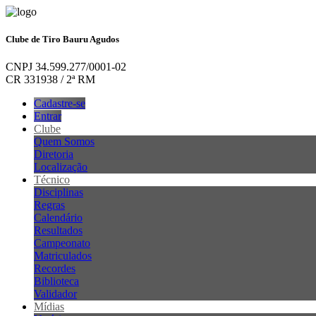
Clube de Tiro Bauru Agudos
CNPJ 34.599.277/0001-02
CR 331938 / 2ª RM
Cadastre-se
Entrar
Clube
Quem Somos
Diretoria
Localização
Técnico
Disciplinas
Regras
Calendário
Resultados
Campeonato
Matriculados
Recordes
Biblioteca
Validador
Mídias