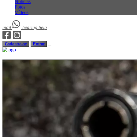
Notícias
Fotos
Vídeos
mail
hearing
help
Cadastre-se
Entrar